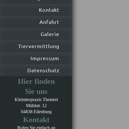
Kontakt
Anfahrt
Galerie
Tiervermittlung
Impressum
Datenschutz
Hier finden
Sie uns
Kleintierpraxis Theinert
Mühlstr.
12
04838
Eilenburg
Kontakt
Rufen Sie einfach an