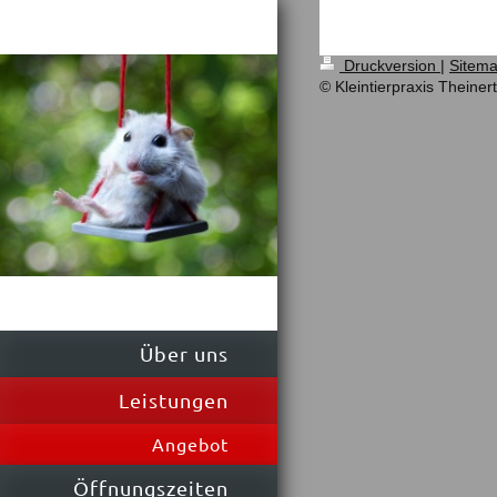
Druckversion
|
Sitem
© Kleintierpraxis Theinert
Über uns
Leistungen
Angebot
Öffnungszeiten